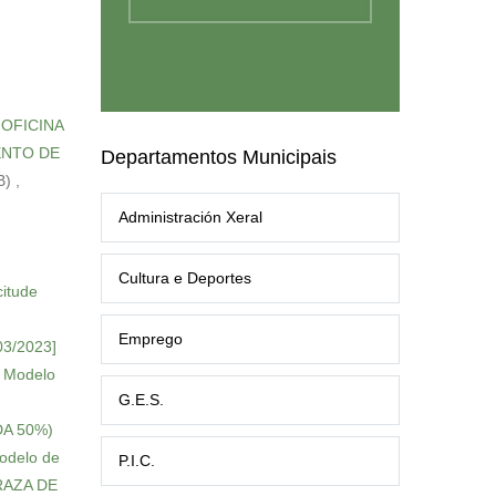
E OFICINA
ENTO DE
Departamentos Municipais
B)
,
Administración Xeral
Cultura e Deportes
citude
Emprego
03/2023]
] Modelo
G.E.S.
DA 50%)
odelo de
P.I.C.
PRAZA DE