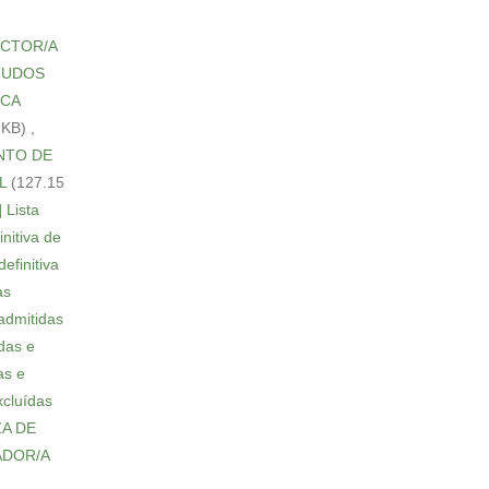
RECTOR/A
STUDOS
ICA
 KB)
,
ENTO DE
L
(127.15
 Lista
initiva de
efinitiva
as
 admitidas
idas e
as e
xcluídas
AZA DE
LADOR/A