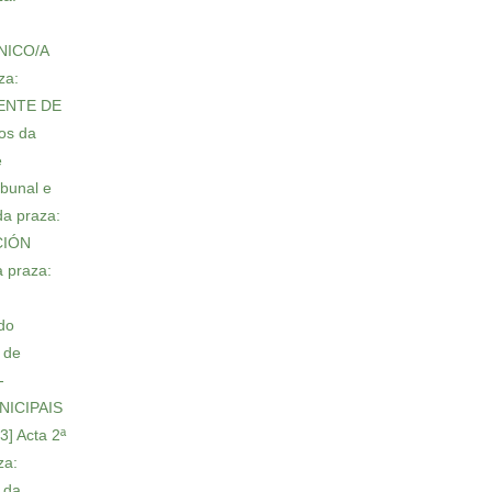
CNICO/A
za:
AXENTE DE
tos da
e
ibunal e
da praza:
CCIÓN
a praza:
 do
l de
-
UNICIPAIS
3] Acta 2ª
za:
n da