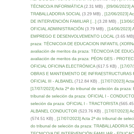
TÉCNICO/A INFORMÁTICA
(2.31 MB)
,
[09/06/2023] A
TRABALLADOR/A SOCIAL
(3.29 MB)
,
[12/06/2023] Ac
DE INTERVENCIÓN FAMILIAR [...]
(3.28 MB)
,
[13/06/
OFICIAL ADMINISTRACIÓN
(3.79 MB)
,
[14/06/2023] 
EMPREGO E DESENVOLVEMENTO LOCAL
(3.65 MB
praza: TÉCNICO/A DE EDUCACION INFANTIL (XORN
avaliación de meritos da praza: TÉCNICO/A DE EDU
avaliación de meritos da praza: PÉON GES - PROTE
OFICIAL OFICINA ELECTRÓNICA
(617.5 KB)
,
[17/07
OBRAS E MANTEMENTO DE INFRAESTRUCTURAS 
OFICIAL III - ALBANEL
(712.84 KB)
,
[17/07/2023] Acta
[17/07/2023] Acta 2ª do tribunal de seleción da pr
tribunal de seleción da praza: OFICIAL I - CON
seleción da praza: OFICIAL I - TRACTORISTA
(565.45
ALBANEL CONDUCTOR
(523.76 KB)
,
[17/07/2023] A
(574.51 KB)
,
[17/07/2023] Acta 2ª do tribunal de s
do tribunal de seleción da praza: TRABALLADOR/A S
TECNICO/A DE INTERVENCIÓN FAMILIAR - EDUCAC