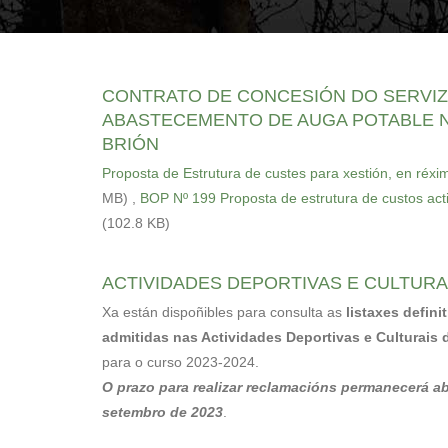
sitio
web
ás
persoas
CONTRATO DE CONCESIÓN DO SERVIZ
con
ABASTECEMENTO DE AUGA POTABLE 
discapacidade
BRIÓN
visual
Proposta de Estrutura de custes para xestión, en réx
que
MB)
,
BOP Nº 199 Proposta de estrutura de custos act
están
(102.8 KB)
a
usar
ACTIVIDADES DEPORTIVAS E CULTURAI
un
Xa están dispoñibles para consulta as
listaxes defini
lector
admitidas nas Actividades Deportivas e Culturais 
de
para o curso 2023-2024.
pantalla;
O prazo para realizar reclamacións permanecerá ab
Preme
setembro de 2023
.
Control-
F10