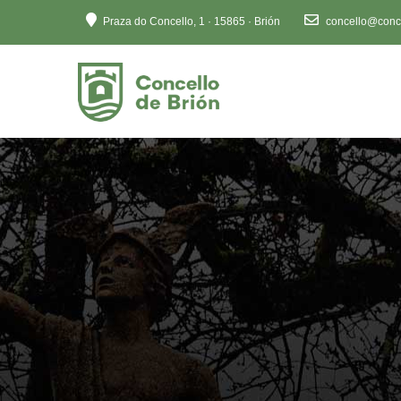
Ten
Praza do Concello, 1 · 15865 · Brión
concello@conce
en
conta
que
este
sitio
web
inclúe
un
sistema
de
accesibilidade.
Preme
Control-
F11
para
axustar
o