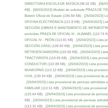
DIRECTOR/A ESCOLA DE MÚSICA
(96.02 KB)
,
[06/0
KB)
,
[06/03/2023] Modelo de solicitude PRAZA DE
Boletín Oficial do Estado
(194.84 KB)
,
[26/04/2023] L
OFICINA ELECTRÓNICA
(112.8 KB)
,
[26/04/2023] Li
SECCIÓN (OBRAS E MANTEMENTO DE INFRAESTR
excluídas PRAZA DE OFICIAL III - ALBANEL
(110.74 K
OFICIAL IV - PEÓN
(113.81 KB)
,
[26/04/2023] Lista 
SECCIÓN (VÍAS)
(109.83 KB)
,
[26/04/2023] Lista pr
RETROESCAVADORA
(110.69 KB)
,
[26/04/2023] List
TRACTORISTA
(110.65 KB)
,
[26/04/2023] Lista prov
CONDUCTOR
(110.88 KB)
,
[26/04/2023] Lista prov
MUNICIPAIS
(113.22 KB)
,
[26/04/2023] Lista provi
CIVIL
(130.54 KB)
,
[26/04/2023] Lista provisional 
,
[26/04/2023] Lista provisional de persoas admit
FAMILIAR
(113.51 KB)
,
[26/04/2023] Lista provisio
(115.64 KB)
,
[26/04/2023] Lista provisional de per
KB)
,
[26/04/2023] Lista provisional de persoas a
(113.32 KB)
,
[26/04/2023] Lista provisional de per