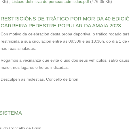
1 KB)
,
Listaxe definitiva de persoas admitidas.pdf
(476.35 KB)
RESTRICIÓNS DE TRÁFICO POR MOR DA 40 EDICI
CARREIRA PEDESTRE POPULAR DA AMAÍA 2023
Con motivo da celebración desta proba deportiva, o tráfico rodado ter
restrinxida a súa circulación entre as 09:30h e as 13:30h. do día 1 de
nas rúas sinaladas.
Rogamos a veciñanza que evite o uso dos seus vehículos, salvo caus
maior, nos lugares e horas indicadas.
Desculpen as molestias. Concello de Brión
SISTEMA
al do Concello de Brión