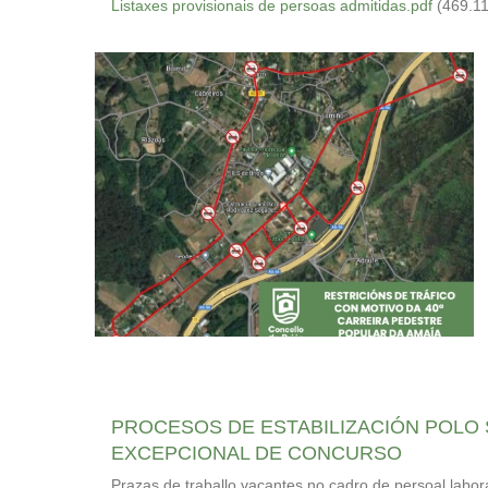
Listaxes provisionais de persoas admitidas.pdf
(469.1
para
abrir
un
menú
de
accesibilidade.
PROCESOS DE ESTABILIZACIÓN POLO 
EXCEPCIONAL DE CONCURSO
Prazas de traballo vacantes no cadro de persoal labor