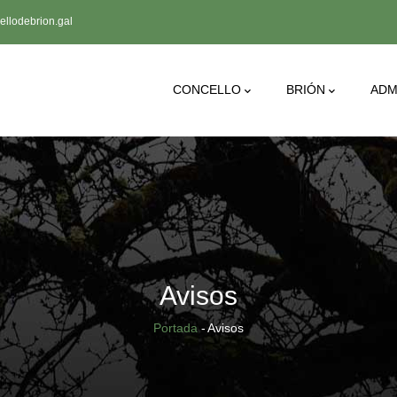
llodebrion.gal
Main
CONCELLO
BRIÓN
ADM
Navigation
Avisos
Breadcrumb
Portada
-
Avisos