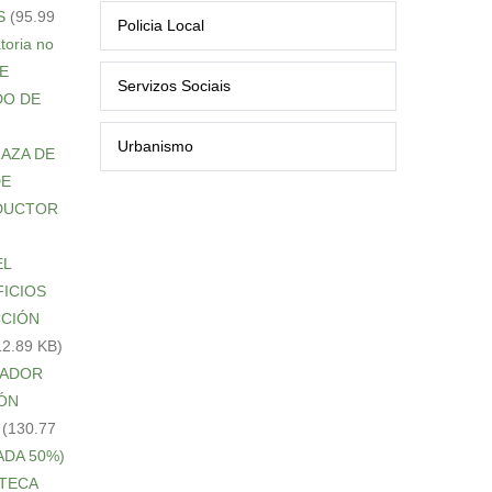
S
(95.99
Policia Local
toria no
DE
Servizos Sociais
ADO DE
Urbanismo
PRAZA DE
DE
ONDUCTOR
EL
IFICIOS
ECCIÓN
12.89 KB)
UCADOR
IÓN
(130.77
NADA 50%)
OTECA