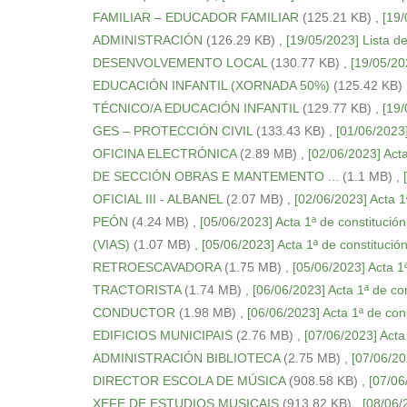
FAMILIAR – EDUCADOR FAMILIAR
(125.21 KB)
,
[19/
ADMINISTRACIÓN
(126.29 KB)
,
[19/05/2023] Lista 
DESENVOLVEMENTO LOCAL
(130.77 KB)
,
[19/05/20
EDUCACIÓN INFANTIL (XORNADA 50%)
(125.42 KB)
TÉCNICO/A EDUCACIÓN INFANTIL
(129.77 KB)
,
[19/
GES – PROTECCIÓN CIVIL
(133.43 KB)
,
[01/06/2023]
OFICINA ELECTRÓNICA
(2.89 MB)
,
[02/06/2023] Act
DE SECCIÓN OBRAS E MANTEMENTO ...
(1.1 MB)
,
OFICIAL III - ALBANEL
(2.07 MB)
,
[02/06/2023] Acta 1
PEÓN
(4.24 MB)
,
[05/06/2023] Acta 1ª de constituc
(VIAS)
(1.07 MB)
,
[05/06/2023] Acta 1ª de constituci
RETROESCAVADORA
(1.75 MB)
,
[05/06/2023] Acta 1ª
TRACTORISTA
(1.74 MB)
,
[06/06/2023] Acta 1ª de co
CONDUCTOR
(1.98 MB)
,
[06/06/2023] Acta 1ª de con
EDIFICIOS MUNICIPAIS
(2.76 MB)
,
[07/06/2023] Acta
ADMINISTRACIÓN BIBLIOTECA
(2.75 MB)
,
[07/06/20
DIRECTOR ESCOLA DE MÚSICA
(908.58 KB)
,
[07/06
XEFE DE ESTUDIOS MUSICAIS
(913.82 KB)
,
[08/06/