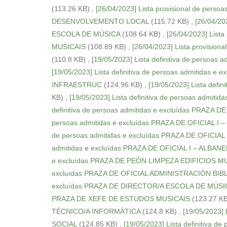
(113.26 KB)
,
[26/04/2023] Lista provisional de per
DESENVOLVEMENTO LOCAL
(115.72 KB)
,
[26/04/20
ESCOLA DE MÚSICA
(108.64 KB)
,
[26/04/2023] List
MUSICAIS
(108.89 KB)
,
[26/04/2023] Lista provisi
(110.8 KB)
,
[19/05/2023] Lista definitiva de perso
[19/05/2023] Lista definitiva de persoas admiti
INFRAESTRUC
(124.96 KB)
,
[19/05/2023] Lista defi
KB)
,
[19/05/2023] Lista definitiva de persoas admit
definitiva de persoas admitidas e excluídas PRAZ
persoas admitidas e excluídas PRAZA DE OFICIA
de persoas admitidas e excluídas PRAZA DE OFICIA
admitidas e excluídas PRAZA DE OFICIAL I – ALB
e excluídas PRAZA DE PEÓN LIMPEZA EDIFICIOS M
excluídas PRAZA DE OFICIAL ADMINISTRACIÓN BIB
excluídas PRAZA DE DIRECTOR/A ESCOLA DE MÚSI
PRAZA DE XEFE DE ESTUDOS MUSICAIS
(123.27 K
TÉCNICO/A INFORMÁTICA
(124.8 KB)
,
[19/05/2023]
SOCIAL
(124.85 KB)
,
[19/05/2023] Lista definitiva