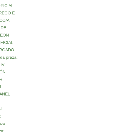
OFICIAL
MPREGO E
ICO/A
A DE
 PEÓN
OFICIAL
NCARGADO
 da praza:
IV -
IÓN
OR
I -
LBANEL
AL
:
aza:
za: