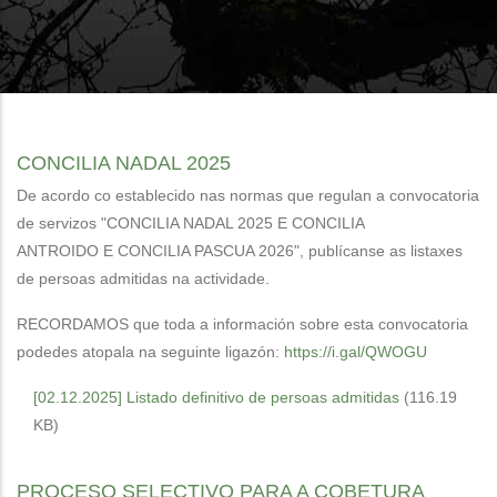
CONCILIA NADAL 2025
De acordo co establecido nas normas que regulan a convocatoria
de servizos "CONCILIA NADAL 2025 E CONCILIA
ANTROIDO E CONCILIA PASCUA 2026", publícanse as listaxes
de persoas admitidas na actividade.
RECORDAMOS que toda a información sobre esta convocatoria
podedes atopala na seguinte ligazón:
https://i.gal/QWOGU
[02.12.2025] Listado definitivo de persoas admitidas
(116.19
KB)
PROCESO SELECTIVO PARA A COBETURA