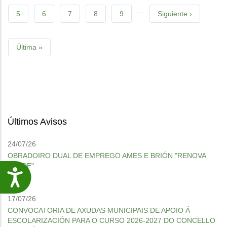
…
Page
5
Page
6
Page
7
Page
8
Page
9
Next
Siguiente ›
page
Last
Última »
page
Últimos Avisos
24/07/26
OBRADOIRO DUAL DE EMPREGO AMES E BRIÓN "RENOVA
VERDE"
Accesibilidade
17/07/26
CONVOCATORIA DE AXUDAS MUNICIPAIS DE APOIO Á
ESCOLARIZACIÓN PARA O CURSO 2026-2027 DO CONCELLO