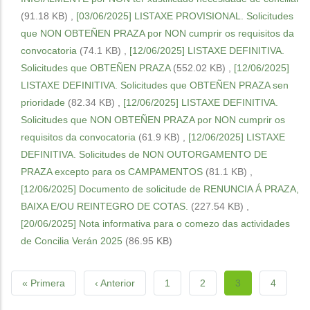
(91.18 KB)
,
[03/06/2025] LISTAXE PROVISIONAL. Solicitudes
que NON OBTEÑEN PRAZA por NON cumprir os requisitos da
convocatoria
(74.1 KB)
,
[12/06/2025] LISTAXE DEFINITIVA.
Solicitudes que OBTEÑEN PRAZA
(552.02 KB)
,
[12/06/2025]
LISTAXE DEFINITIVA. Solicitudes que OBTEÑEN PRAZA sen
prioridade
(82.34 KB)
,
[12/06/2025] LISTAXE DEFINITIVA.
Solicitudes que NON OBTEÑEN PRAZA por NON cumprir os
requisitos da convocatoria
(61.9 KB)
,
[12/06/2025] LISTAXE
DEFINITIVA. Solicitudes de NON OUTORGAMENTO DE
PRAZA excepto para os CAMPAMENTOS
(81.1 KB)
,
[12/06/2025] Documento de solicitude de RENUNCIA Á PRAZA,
BAIXA E/OU REINTEGRO DE COTAS.
(227.54 KB)
,
[20/06/2025] Nota informativa para o comezo das actividades
de Concilia Verán 2025
(86.95 KB)
Pagination
First
« Primera
Previous
‹ Anterior
Page
1
Page
2
Current
3
Page
4
page
page
page