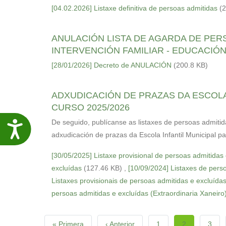
[04.02.2026] Listaxe definitiva de persoas admitidas
(
ANULACIÓN LISTA DE AGARDA DE PER
INTERVENCIÓN FAMILIAR - EDUCACIÓN
[28/01/2026] Decreto de ANULACIÓN
(200.8 KB)
ADXUDICACIÓN DE PRAZAS DA ESCOLA 
CURSO 2025/2026
De seguido, publícanse as listaxes de persoas admiti
Accesibilidade
adxudicación de prazas da Escola Infantil Municipal p
[30/05/2025] Listaxe provisional de persoas admitidas
excluídas
(127.46 KB)
,
[10/09/2024] Listaxes de pers
Listaxes provisionais de persoas admitidas e excluídas
persoas admitidas e excluídas (Extraordinaria Xaneiro
Paginación
Primera
« Primera
Página
‹ Anterior
Page
1
Página
2
Page
3