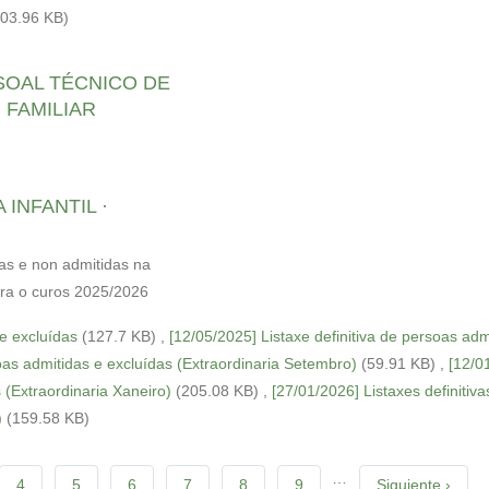
203.96 KB)
SOAL TÉCNICO DE
 FAMILIAR
INFANTIL ·
das e non admitidas na
ara o curos 2025/2026
 e excluídas
(127.7 KB)
,
[12/05/2025] Listaxe definitiva de persoas adm
oas admitidas e excluídas (Extraordinaria Setembro)
(59.91 KB)
,
[12/0
 (Extraordinaria Xaneiro)
(205.08 KB)
,
[27/01/2026] Listaxes definitiva
)
(159.58 KB)
…
Page
4
Page
5
Page
6
Page
7
Page
8
Page
9
Siguiente
Siguiente ›