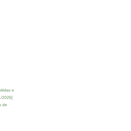
itidas e
1/2026]
s de