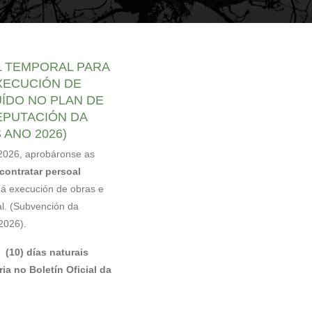
ayuda
a
L TEMPORAL PARA
la
XECUCIÓN DE
navegación
UÍDO NO PLAN DE
EPUTACIÓN DA
ANO 2026)
 2026, aprobáronse as
contratar persoal
á execución de obras e
al. (Subvención da
2026).
 (10) días naturais
a no Boletín Oficial da