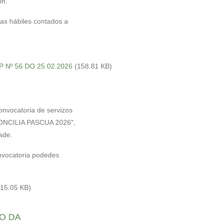
ón.
ías hábiles contados a
OP Nº 56 DO 25.02.2026
(158.81 KB)
onvocatoria de servizos
NCILIA PASCUA 2026",
ade.
vocatoria podedes
215.05 KB)
O DA