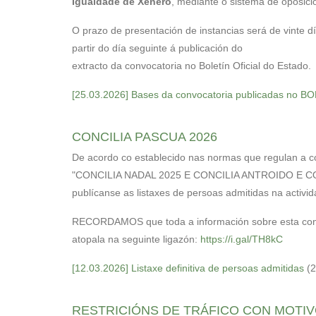
Igualdade de Xénero
, mediante o sistema de oposici
O prazo de presentación de instancias será de vinte d
partir do día seguinte á publicación do
extracto da convocatoria no Boletín Oficial do Estado.
[25.03.2026] Bases da convocatoria publicadas no B
CONCILIA PASCUA 2026
De acordo co establecido nas normas que regulan a c
"CONCILIA NADAL 2025 E CONCILIA ANTROIDO E CO
publícanse as listaxes de persoas admitidas na activid
RECORDAMOS que toda a información sobre esta con
atopala na seguinte ligazón:
https://i.gal/TH8kC
[12.03.2026] Listaxe definitiva de persoas admitidas
(
RESTRICIÓNS DE TRÁFICO CON MOTIV