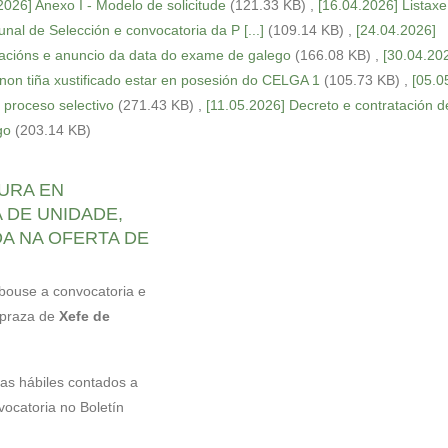
2026] Anexo I - Modelo de solicitude
(121.33 KB)
,
[16.04.2026] Listaxe 
nal de Selección e convocatoria da P [...]
(109.14 KB)
,
[24.04.2026]
egacións e anuncio da data do exame de galego
(166.08 KB)
,
[30.04.20
non tiña xustificado estar en posesión do CELGA 1
(105.73 KB)
,
[05.0
 proceso selectivo
(271.43 KB)
,
[11.05.2026] Decreto e contratación d
go
(203.14 KB)
URA EN
 DE UNIDADE,
DA NA OFERTA DE
obouse a convocatoria e
 praza de
Xefe de
ías hábiles contados a
vocatoria no Boletín