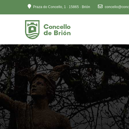
Ten
Praza do Concello, 1 · 15865 · Brión
concello@conce
en
conta
que
este
sitio
web
inclúe
un
sistema
de
accesibilidade.
Preme
Control-
F11
para
axustar
o