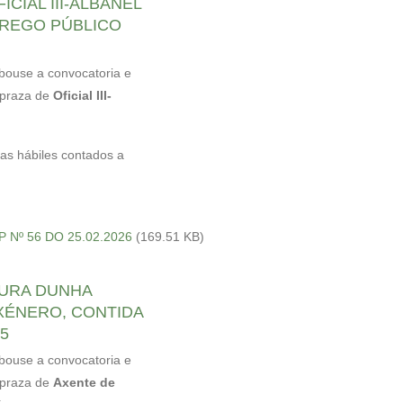
ICIAL III-ALBANEL
REGO PÚBLICO
obouse a convocatoria e
 praza de
Oficial III-
ías hábiles contados a
OP Nº 56 DO 25.02.2026
(169.51 KB)
TURA DUNHA
XÉNERO, CONTIDA
5
obouse a convocatoria e
 praza de
Axente de