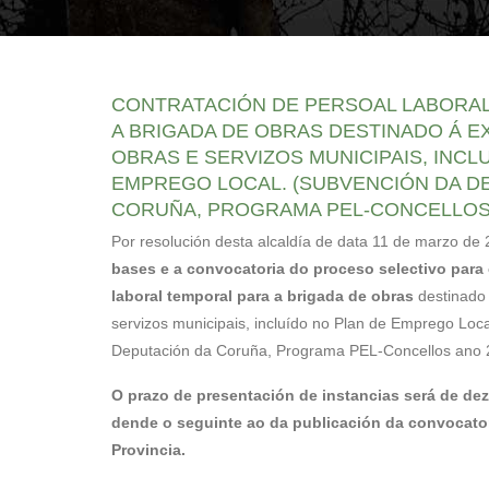
sitio
web
ás
persoas
CONTRATACIÓN DE PERSOAL LABORA
con
A BRIGADA DE OBRAS DESTINADO Á E
discapacidade
OBRAS E SERVIZOS MUNICIPAIS, INCL
visual
EMPREGO LOCAL. (SUBVENCIÓN DA D
que
CORUÑA, PROGRAMA PEL-CONCELLOS 
están
Por resolución desta alcaldía de data 11 de marzo de
a
bases e a convocatoria do proceso selectivo para 
usar
laboral temporal para a brigada de obras
destinado 
un
servizos municipais, incluído no Plan de Emprego Loc
lector
Deputación da Coruña, Programa PEL-Concellos ano 
de
O prazo de presentación de instancias será de dez
pantalla;
dende o seguinte ao da publicación da convocatori
Preme
Provincia.
Control-
F10