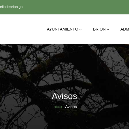
llodebrion.gal
Main
AYUNTAMIENTO
BRIÓN
ADM
Navigation
Avisos
Sobrescribir
Inicio
-
Avisos
enlaces
de