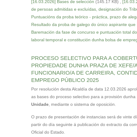
[16.03.2026] Bases de selección
(145.17 KB)
,
[16.03.
para
de persoas admitidas e excluídas, designación do Tribu
abrir
Puntuacións da proba teórico - práctica, prazo de al
un
Resultado da proba de galego do único aspirante que 
menú
Baremación da fase de concurso e puntuación total do
de
laboral temporal e constitución dunha bolsa de empre
accesibilidade.
PROCESO SELECTIVO PARA A COBERT
PROPIEDADE DUNHA PRAZA DE XEFE/A
FUNCIONARIO/A DE CARREIRA, CONTI
EMPREGO PÚBLICO 2025
Por resolución desta Alcaldía de data 12.03.2026 apr
as bases do proceso selectivo para a provisión dunha
Unidade
, mediante o sistema de oposición.
O prazo de presentación de instancias será de vinte d
partir do día seguinte á publicación do extracto da con
Oficial do Estado.